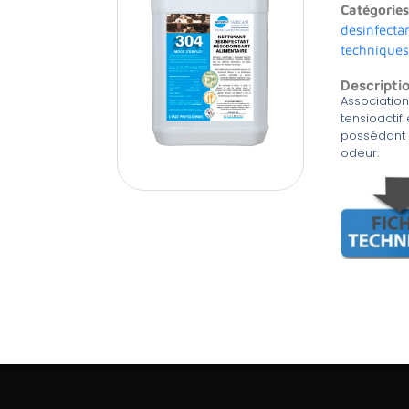
Catégorie
desinfecta
techniques
Descripti
Association
tensioactif
possédant 
odeur.