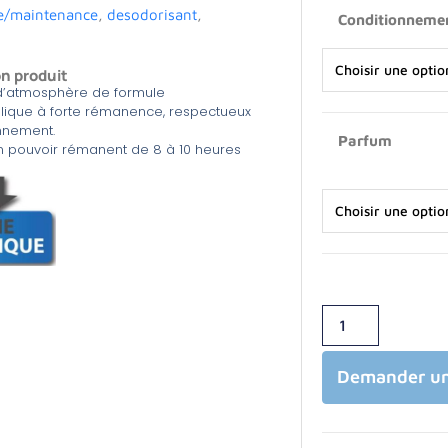
e/maintenance
,
desodorisant
,
Conditionneme
on produit
d’atmosphère de formule
lique à forte rémanence, respectueux
onnement.
Parfum
un pouvoir rémanent de 8 à 10 heures
Demander un