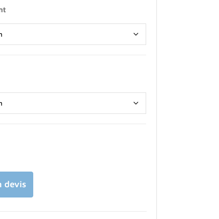
nt
 devis