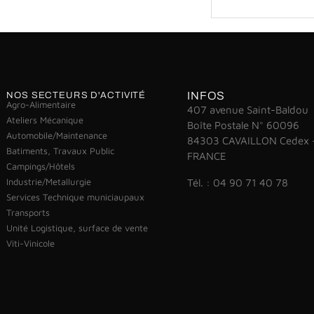
INFOS
NOS SECTEURS D'ACTIVITÉ
Agro-Alimentaire
407 avenue Saint-Baldou
Ateliers Mécanique
Boîte Postale N° 60096
Automobile/Maintenance
84303 CAVAILLON Cedex 
Batiments, Travaux Public
FRANCE
Campings/Hôtels
Industrie/Metallurgie
Tél. : 04 90 71 40 78
Services Technique municiaupaux
Transports
Unité Logistique, surface de vente
Viti-Vinicole