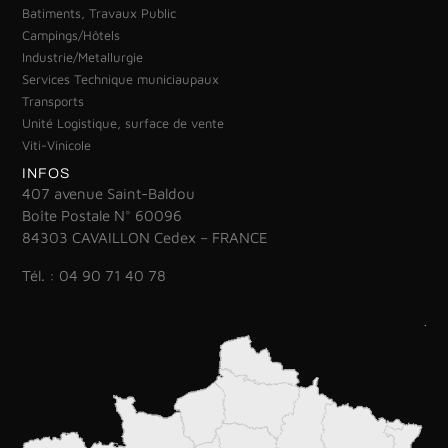
Batiments, Travaux Public
Campings/Hôtels
Industrie/Metallurgie
Services Technique municiaupaux
Transports
Unité Logistique, surface de vente
Viti-Vinicole
INFOS
407 avenue Saint-Baldou
Boîte Postale N° 60096
84303 CAVAILLON Cedex – FRANCE
Tél. : 04 90 71 40 78