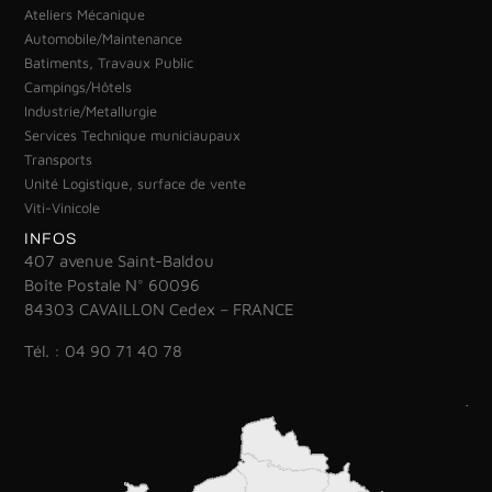
Ateliers Mécanique
Automobile/Maintenance
Batiments, Travaux Public
Campings/Hôtels
Industrie/Metallurgie
Services Technique municiaupaux
Transports
Unité Logistique, surface de vente
Viti-Vinicole
INFOS
407 avenue Saint-Baldou
Boîte Postale N° 60096
84303 CAVAILLON Cedex – FRANCE
Tél. : 04 90 71 40 78